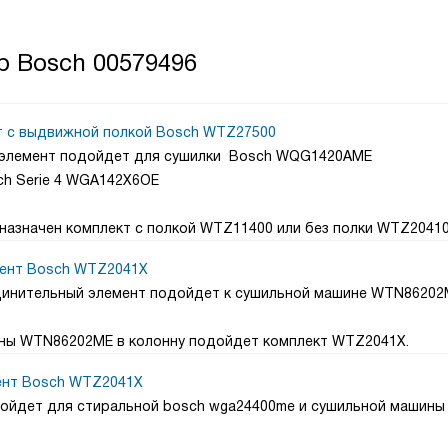
р Bosch 00579496
т с выдвижной полкой Bosch WTZ27500
й элемент подойдет для сушилки Bosch WQG1420AME
ch Serie 4 WGA142X6OE
азначен комплект с полкой WTZ11400 или без полки WTZ20410
ент Bosch WTZ2041X
единительный элемент подойдет к сушильной машине WTN8620
ины WTN86202ME в колонну подойдет комплект WTZ2041X.
ент Bosch WTZ2041X
дойдет для стиральной bosch wga24400me и сушильной машины