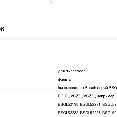
96
для пылесосов
фильтр
lля пылесосов Bosch серий BSGL
BGL8.., VSZ5.., VSZ6.., например:
BSGL52130, BSGL52231, BSGL52
BSGL52233, BSGL52236, BSGL52