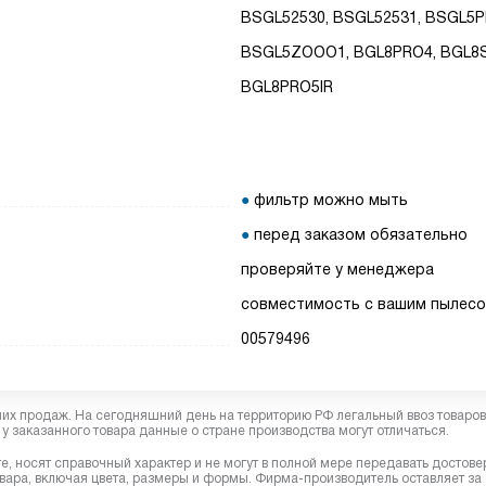
BSGL52530, BSGL52531, BSGL5P
BSGL5ZOOO1, BGL8PRO4, BGL8S
BGL8PRO5IR
фильтр можно мыть
перед заказом обязательно
проверяйте у менеджера
совместимость с вашим пылес
00579496
них продаж. На сегодняшний день на территорию РФ легальный ввоз товаро
у заказанного товара данные о стране производства могут отличаться.
, носят справочный характер и не могут в полной мере передавать достов
вара, включая цвета, размеры и формы. Фирма-производитель оставляет за