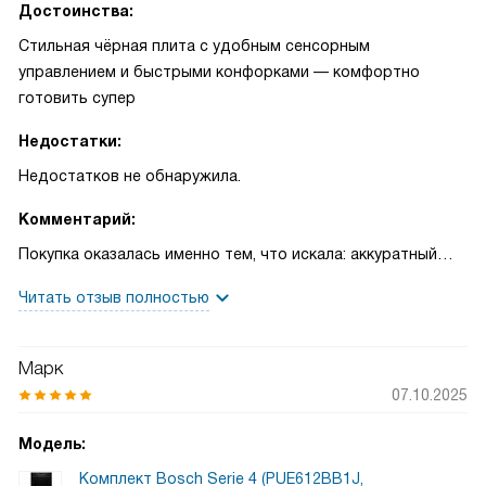
Достоинства:
Стильная чёрная плита с удобным сенсорным
управлением и быстрыми конфорками — комфортно
готовить супер
Недостатки:
Недостатков не обнаружила.
Комментарий:
Покупка оказалась именно тем, что искала: аккуратный
чёрный комплект с простым в использовании сенсорным
Читать отзыв полностью
управлением и понятным таймером. Первые вечера после
монтажа я готовила для семьи: жарила котлеты на
большой конфорке и одновременно тушила овощи на
Марк
овальной — всё шло ровно и без сюрпризов. Запомнился
07.10.2025
случай, когда внезапно пришли друзья: я быстро включила
нужные зоны, использовала функцию ReStart, и ужин был
Модель:
готов вовремя. Духовой шкаф приятно удивил:
Комплект Bosch Serie 4 (PUE612BB1J,