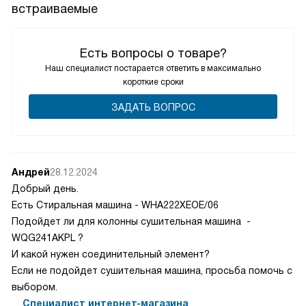
встраиваемые
Есть и мелочи, которые радуют каждый день: мягкое
закрытие дверцы, аккуратный дисплей, понятные часы.
Однажды, когда к нам пришли гости неожиданно, я
Есть вопросы о товаре?
быстро разогрела несколько блюд на варочной
Наш специалист постарается ответить в максимально
поверхности и духовке одновременно, и всё получилось
короткие сроки
без лишней суеты. В общем, прибор облегчает рутинные
ЗАДАТЬ ВОПРОС
задачи и даёт уверенность в результате. Я довольна
покупкой.
Андрей
28.12.2024
Добрый день.
Есть Стиральная машина - WHA222XEOE/06
Подойдет ли для колонны сушительная машина -
WQG241AKPL ?
И какой нужен соединительный элемент?
Если не подойдет сушительная машина, просьба помочь с
выбором.
Специалист интернет-магазина