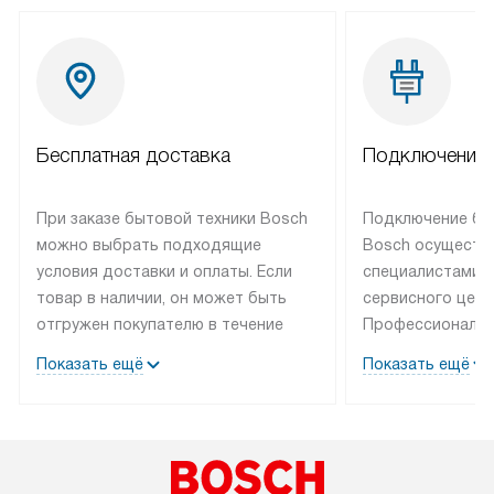
Бесплатная доставка
Подключение 
При заказе бытовой техники Bosch
Подключение бы
можно выбрать подходящие
Bosch осуществ
условия доставки и оплаты. Если
специалистами 
товар в наличии, он может быть
сервисного цент
отгружен покупателю в течение
Профессиональн
трех дней. Техника со специальным
гарантия долгой
Показать ещё
Показать ещё
лейблом доставляется бесплатно
эксплуатации те
по Москве. Выезд за МКАД
мастера за МКА
оплачивается дополнительно.
дополнительную 