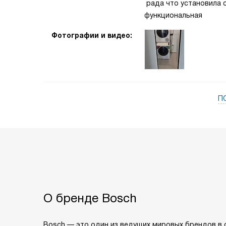
рада что установила с
функциональная
Фотографии и видео:
П
О бренде Bosch
Bosch — это один из ведущих мировых брендов в