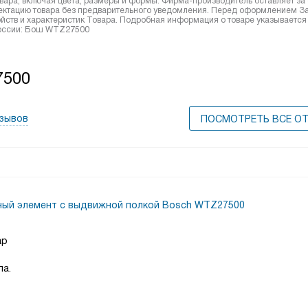
вара, включая цвета, размеры и формы. Фирма-производитель оставляет за
лектацию товара без предварительного уведомления. Перед оформлением З
йств и характеристик Товара. Подробная информация о товаре указывается
 России: Бош WTZ27500
7500
тзывов
ПОСМОТРЕТЬ ВСЕ О
ый элемент с выдвижной полкой Bosch WTZ27500
ар
ла.