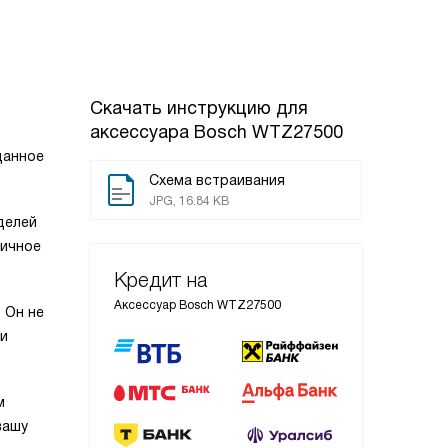
Скачать инструкцию для
аксессуара
Bosch WTZ27500
данное
Схема встраивания
JPG, 16.84 KB
делей
ничное
Кредит на
Аксессуар Bosch WTZ27500
 Он не
 и
м
вашу