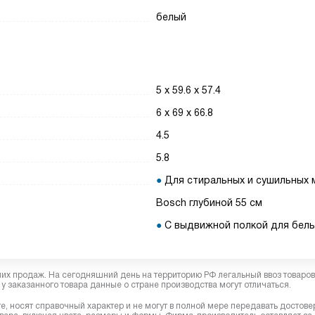
белый
5 x 59.6 x 57.4
6 x 69 x 66.8
4.5
5.8
Для стиральных и сушильных
Bosch глубиной 55 см
С выдвижной полкой для бел
них продаж. На сегодняшний день на территорию РФ легальный ввоз товаро
у заказанного товара данные о стране производства могут отличаться.
, носят справочный характер и не могут в полной мере передавать достов