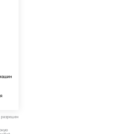
 машин
ья
в разрешен
ерную