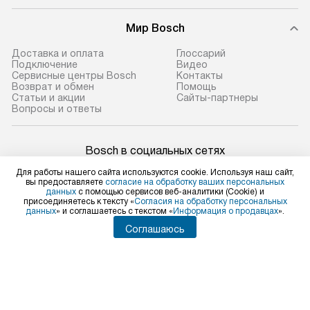
Мир Bosch
Доставка и оплата
Глоссарий
Подключение
Видео
Сервисные центры Bosch
Контакты
Возврат и обмен
Помощь
Статьи и акции
Сайты-партнеры
Вопросы и ответы
Bosch в социальных сетях
Для работы нашего сайта используются cookie. Используя наш сайт,
вы предоставляете
согласие на обработку ваших персональных
данных
с помощью сервисов веб-аналитики (Cookie) и
присоединяетесь к тексту «
Согласия на обработку персональных
Для физических лиц
данных
» и соглашаетесь с текстом «
Информация о продавцах
».
shop@bosch-centre.ru
Соглашаюсь
Для юридических лиц
business@kvalitet.company
НАПИСАТЬ РУКОВОДСТВУ