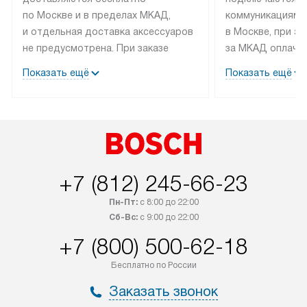
по Москве и в пределах МКАД,
коммуникациям 
и отдельная доставка аксессуаров
в Москве, при э
не предусмотрена. При заказе
за МКАД оплачив
бытовой техники от Bosch,
Специалисты сер
Показать ещё
Показать ещё
рекомендуем обсудить
партнера заним
с менеджером удобное время
подключением б
доставки и способ оплаты. Товары
Bosch. Установк
со статусом «В наличии» могут
профессиональн
быть отправлены покупателю
осуществляется
в течение трех дней. Если вам
плату, и дополни
+7 (812) 245-66-23
интересен товар «Под заказ»,
по монтажу опла
обсудите возможность его
прайсу. Сервис 
Пн-Пт:
с 8:00 до 22:00
приобретения с менеджером сайта.
гарантию 1 год 
Сб-Вс:
с 9:00 до 22:00
Товары с специальным лейблом
работы и испол
+7 (800) 500-62-18
доставляются бесплатно
материалы. Про
по Москве в пределах МКАД,
установление, п
Бесплатно по России
и отдельная доставка аксессуаров
и регулярное об
Заказать звонок
не предусмотрена.
обеспечивают п