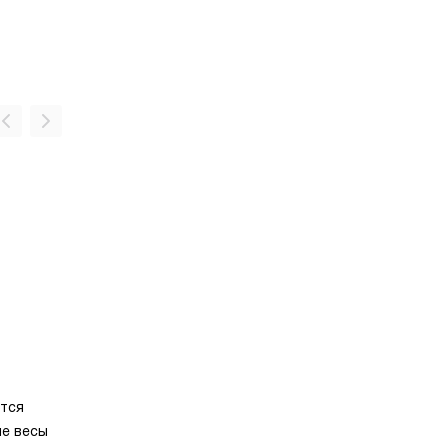
ется
ые весы