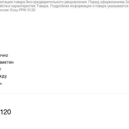
лектацию товара без предварительного уведомления. Перед оформлением З
йств и характеристик Товара. Подробная информация о товаре указывается
России: Бош PPW 3120
ычно
заметен
т
жду.
ь.
120