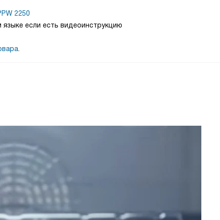
PPW 2250
м языке если есть видеоинструкцию
овара
.