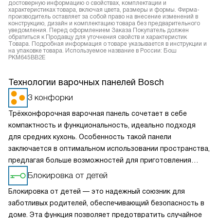
достоверную информацию о свойствах, комплектации и
характеристиках товара, включая цвета, размеры и формы. Фирма-
производитель оставляет за собой право на внесение изменений в
конструкцию, дизайн и комплектацию товара без предварительного
уведомления. Перед оформлением Заказа Покупатель должен
обратиться к Продавцу для уточнения свойств и характеристик
Товара. Подробная информация о товаре указывается в инструкции и
на упаковке товара. Используемое название в России: Бош
PKM645BB2E
Технологии варочных панелей Bosch
3 конфорки
Трёхконфорочная варочная панель сочетает в себе
компактность и функциональность, идеально подходя
для средних кухонь. Особенность такой панели
заключается в оптимальном использовании пространства,
предлагая больше возможностей для приготовления
пищи по сравнению с двухконфорочными моделями, но
Блокировка от детей
при этом занимая меньше места, чем стандартные
Блокировка от детей — это надежный союзник для
четырёхконфорочные панели. Обычно конфорки
заботливых родителей, обеспечивающий безопасность в
расположены в форме треугольника, что обеспечивает
доме. Эта функция позволяет предотвратить случайное