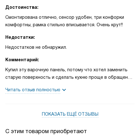
Достоинства:
Смонтирована отлично, сенсор удобен, три конфорки
комфортны, рамка стильно вписывается. Очень крут!!
Недостатки:
Недостатков не обнаружил.
Комментарий:
Купил эту варочную панель, потому что хотел заменить
старую поверхность и сделать кухню проще в обращении.
С первых приготовлений ощутил разницу: элементы
Читать отзыв полностью
управления понятные, сенсор срабатывает быстро, не
приходится жать и ждать. Однажды готовил обед для
гостей — на левой конфорке тушился рагу, на передней
ПОКАЗАТЬ ЕЩЁ ОТЗЫВЫ
правой варился рис, а на задней прамой держал соус
тёплым. Таймер с функцией отключения для каждой
конфорки очень помог: поставил время для риса и
С этим товаром приобретают
спокойно занимался салатом. Функция распознавания