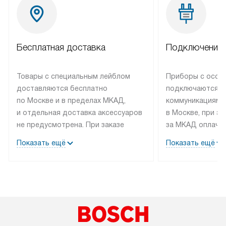
Бесплатная доставка
Подключение 
Товары с специальным лейблом
Приборы с особ
доставляются бесплатно
подключаются к
по Москве и в пределах МКАД,
коммуникациям 
и отдельная доставка аксессуаров
в Москве, при э
не предусмотрена. При заказе
за МКАД оплачив
бытовой техники от Bosch,
Специалисты сер
Показать ещё
Показать ещё
рекомендуем обсудить
партнера заним
с менеджером удобное время
подключением б
доставки и способ оплаты. Товары
Bosch. Установк
со статусом «В наличии» могут
профессиональн
быть отправлены покупателю
осуществляется
в течение трех дней. Если вам
плату, и дополни
интересен товар «Под заказ»,
по монтажу опла