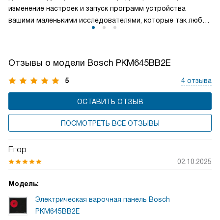
удобный доступ ко всем зонам приготовления. Различные
изменение настроек и запуск программ устройства
размеры и мощности конфорок позволяют эффективно
вашими маленькими исследователями, которые так любят
использовать их для различных кулинарных задач, от
нажимать на кнопки. Активировав блокировку, вы можете
быстрого разогрева до медленного тушения. Такой
спокойно заниматься своими делами, зная, что ваши дети
дизайн подходит для тех, кто ценит баланс между
не смогут случайно повлиять на работу бытовой техники.
компактностью и многофункциональностью в кухонной
Отзывы о модели Bosch PKM645BB2E
технике.
5
4 отзыва
ОСТАВИТЬ ОТЗЫВ
ПОСМОТРЕТЬ ВСЕ ОТЗЫВЫ
Егор
02.10.2025
Модель:
Электрическая варочная панель Bosch
PKM645BB2E