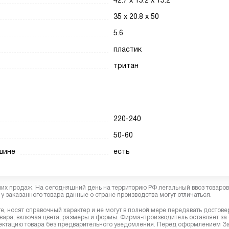
42.7 x 15.2 x 15.2
35 x 20.8 x 50
5.6
пластик
тритан
220-240
50-60
шине
есть
них продаж. На сегодняшний день на территорию РФ легальный ввоз товаро
у заказанного товара данные о стране производства могут отличаться.
, носят справочный характер и не могут в полной мере передавать достов
вара, включая цвета, размеры и формы. Фирма-производитель оставляет за
лектацию товара без предварительного уведомления. Перед оформлением З