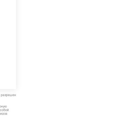
в разрешен
ерную
 собой
аказа