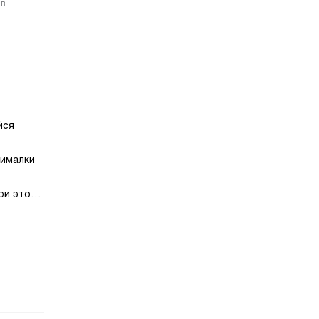
 в
йся
жималки
ри этом
ется