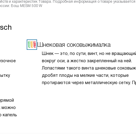
йств и характеристик Товара. Подробная информация о товаре указывается
России: Бош MESM 500 W
sch
Шнековая соковыжималка
Шнек — это, по сути, винт, но не вращающи
узочное
вокруг оси, а жестко закрепленный на ней.
Лопастями такого винта шнековые соковы
пытку
дробят плоды на мелкие части, которые
протираются через металлическую сетку. П
контакт плодовой мякоти с воздухом
минимизируется, что благоприятно сказыва
прямой
на пищевой ценности конечного продукта.
к можно
ю капель