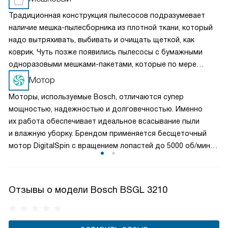
Традиционная конструкция пылесосов подразумевает
наличие мешка-пылесборника из плотной ткани, который
надо вытряхивать, выбивать и очищать щеткой, как
коврик. Чуть позже появились пылесосы с бумажными
одноразовыми мешками-пакетами, которые по мере
заполнения не очищаются, а заменяются. Это самая
Мотор
простая, надежная и недорогая конструкция.
Моторы, используемые Bosch, отличаются супер
мощностью, надежностью и долговечностью. Именно
их работа обеспечивает идеальное всасывание пыли
и влажную уборку. Брендом применяется бесщеточный
мотор DigitalSpin с вращением лопастей до 5000 об/мин
и инновационный, значительно экономящий
электроэнергию HiSpin. При высокой мощности оба
двигателя достаточно тихие.
Отзывы о модели Bosch BSGL 3210