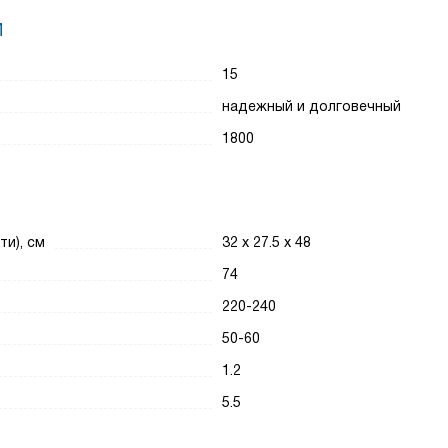
И
15
надежный и долговечный
1800
ти), см
32 x 27.5 x 48
74
220-240
50-60
1.2
5.5