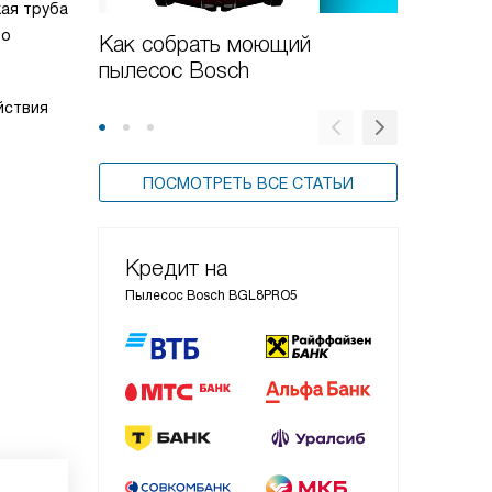
кая труба
то
Как собрать моющий
Новые 
пылесос Bosch
пылесо
йствия
ПОСМОТРЕТЬ ВСЕ СТАТЬИ
Кредит на
Пылесос Bosch BGL8PRO5