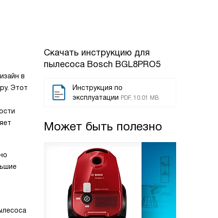
Скачать инструкцию для
пылесоса
Bosch BGL8PRO5
изайн в
ру. Этот
Инструкция по
эксплуатации
PDF, 10.01 MB
мости
яет
Может быть полезно
но
льшие
ылесоса