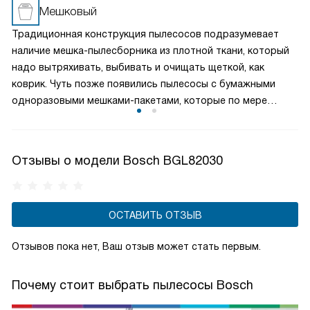
утилизации он обеспечивает высокую гигиеничность
Мешковый
уборки и простоту очистки, обеспечивая надежную
Традиционная конструкция пылесосов подразумевает
защиту двигателя и идеальную эффективность удержания
наличие мешка-пылесборника из плотной ткани, который
пыли.
надо вытряхивать, выбивать и очищать щеткой, как
коврик. Чуть позже появились пылесосы с бумажными
одноразовыми мешками-пакетами, которые по мере
заполнения не очищаются, а заменяются. Это самая
простая, надежная и недорогая конструкция.
Отзывы о модели Bosch BGL82030
ОСТАВИТЬ ОТЗЫВ
Отзывов пока нет, Ваш отзыв может стать первым.
Почему стоит выбрать пылесосы Bosch