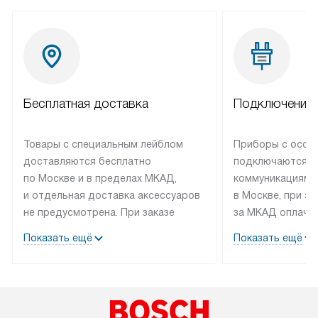
Бесплатная доставка
Подключение 
Товары с специальным лейблом
Приборы с особ
доставляются бесплатно
подключаются к
по Москве и в пределах МКАД,
коммуникациям 
и отдельная доставка аксессуаров
в Москве, при э
не предусмотрена. При заказе
за МКАД оплачив
бытовой техники от Bosch,
Специалисты сер
Показать ещё
Показать ещё
рекомендуем обсудить
партнера заним
с менеджером удобное время
подключением б
доставки и способ оплаты. Товары
Bosch. Установк
со статусом «В наличии» могут
профессиональн
быть отправлены покупателю
осуществляется