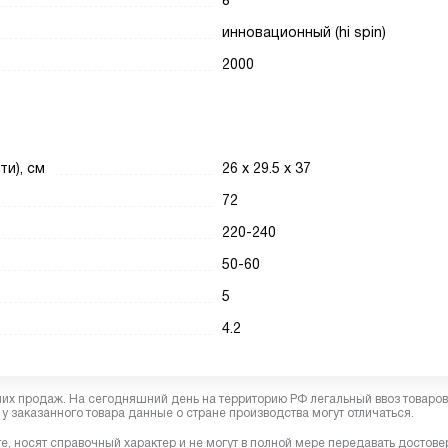
8
инновационный (hi spin)
2000
ти), см
26 х 29.5 x 37
72
220-240
50-60
5
4.2
них продаж. На сегодняшний день на территорию РФ легальный ввоз товаро
у заказанного товара данные о стране производства могут отличаться.
, носят справочный характер и не могут в полной мере передавать достов