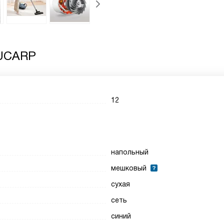
 UCARP
12
напольный
мешковый
сухая
сеть
синий