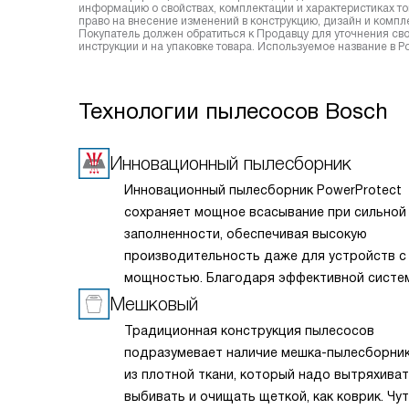
информацию о свойствах, комплектации и характеристиках то
право на внесение изменений в конструкцию, дизайн и комп
Покупатель должен обратиться к Продавцу для уточнения сво
инструкции и на упаковке товара. Используемое название в
Технологии пылесосов Bosch
Инновационный пылесборник
Инновационный пылесборник PowerProtect
сохраняет мощное всасывание при сильной
заполненности, обеспечивая высокую
производительность даже для устройств с
мощностью. Благодаря эффективной систе
фильтрации и надежному клапану-задвижке
Мешковый
утилизации он обеспечивает высокую гигие
Традиционная конструкция пылесосов
уборки и простоту очистки, обеспечивая н
подразумевает наличие мешка-пылесборни
защиту двигателя и идеальную эффективно
из плотной ткани, который надо вытряхиват
удержания пыли.
выбивать и очищать щеткой, как коврик. Чу