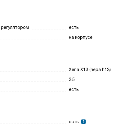
 регулятором
есть
на корпусе
Хепа Х13 (hepa h13)
3.5
есть
есть