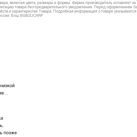
вара, включая цвета, размеры и формы. Фирма-производитель оставляет за
лектацию товара без предварительного уведомления. Перед оформлением З
йств и характеристик Товара. Подробная информация о товаре указывается
 России: Бош BGB2UCARP
 низкой
ме
 для
ничность
адежную
ка
сть
ь,
ть позже