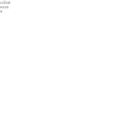
 собой
аказа
 в