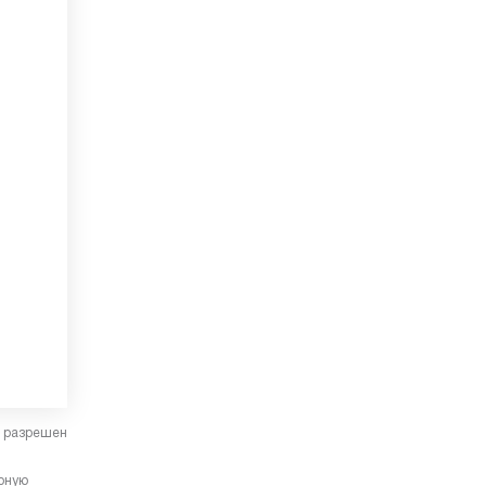
в разрешен
ерную