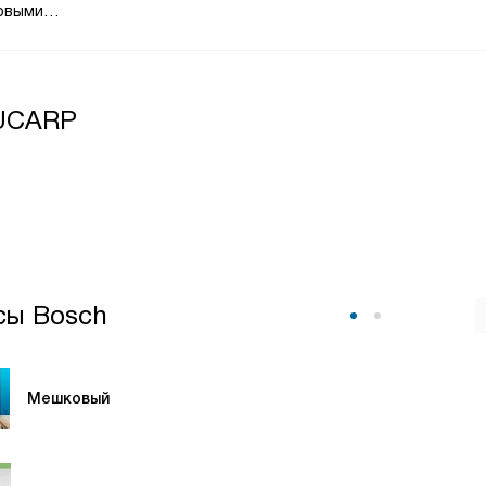
овыми
нения
стая,
2UCARP
сы Bosch
Мешковый