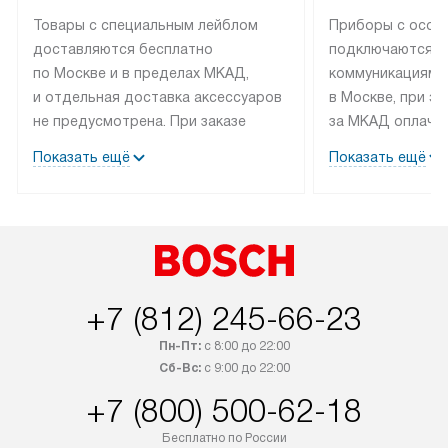
Товары с специальным лейблом
Приборы с особ
доставляются бесплатно
подключаются к
по Москве и в пределах МКАД,
коммуникациям 
и отдельная доставка аксессуаров
в Москве, при э
не предусмотрена. При заказе
за МКАД оплачив
бытовой техники от Bosch,
Специалисты сер
Показать ещё
Показать ещё
рекомендуем обсудить
партнера заним
с менеджером удобное время
подключением б
доставки и способ оплаты. Товары
Bosch. Установк
со статусом «В наличии» могут
профессиональн
быть отправлены покупателю
осуществляется
в течение трех дней. Если вам
плату, и дополни
+7 (812) 245-66-23
интересен товар «Под заказ»,
по монтажу опла
обсудите возможность его
прайсу. Сервис 
Пн-Пт:
с 8:00 до 22:00
приобретения с менеджером сайта.
гарантию 1 год 
Сб-Вс:
с 9:00 до 22:00
Товары с специальным лейблом
работы и испол
+7 (800) 500-62-18
доставляются бесплатно
материалы. Про
по Москве в пределах МКАД,
установление, п
Бесплатно по России