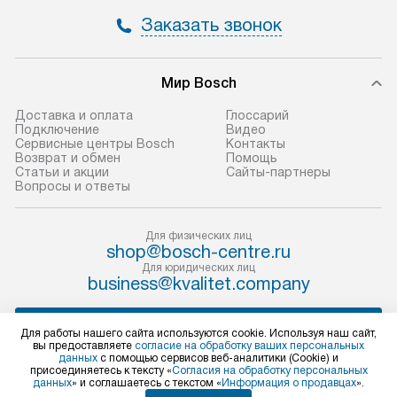
и отдельная доставка аксессуаров
и регулярное об
Заказать звонок
не предусмотрена.
обеспечивают п
и эффективную 
В оговоренный день служба
техники, предо
Мир Bosch
доставки доставит упакованный
ошибки и прежд
прибор до двери или прихожей.
Доставка и оплата
Глоссарий
Если необходимо переместить
Готовые коммун
Подключение
Видео
Сервисные центры Bosch
Контакты
прибор до места установки,
предполагают, в
Возврат и обмен
Помощь
пожалуйста, предварительно
от категории, на
Статьи и акции
Сайты-партнеры
Вопросы и ответы
уточните это с менеджером.
установленной р
За данную услугу взимается
к воде, крана и 
дополнительная плата. Важно
слива. Стандарт
Для физических лиц
shop@bosch-centre.ru
учитывать, что если размеры
включает в себя:
Для юридических лиц
прибора не позволяют ему пройти
транспортировоч
business@kvalitet.company
через дверной проем, сотрудники
разблокировку п
транспортной службы не могут
соединение отде
НАПИСАТЬ РУКОВОДСТВУ
Для работы нашего сайта используются cookie. Используя наш сайт,
демонтировать дверцы, ручки или
монтаж техники 
вы предоставляете
согласие на обработку ваших персональных
данных
с помощью сервисов веб-аналитики (Cookie) и
другие выступающие элементы, так
на место с пров
Политика конфиденциальности
присоединяетесь к тексту «
Согласия на обработку персональных
как это может привести к отказу
подключение к 
данных
» и соглашаетесь с текстом «
Информация о продавцах
».
Условия продажи