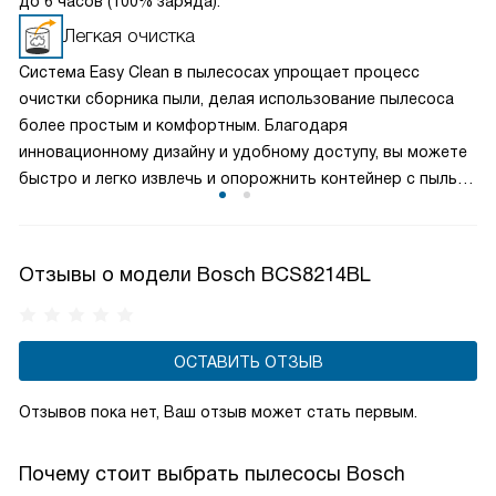
до 6 часов (100% заряда).
Легкая очистка
Система Easy Clean в пылесосах упрощает процесс
очистки сборника пыли, делая использование пылесоса
более простым и комфортным. Благодаря
инновационному дизайну и удобному доступу, вы можете
быстро и легко извлечь и опорожнить контейнер с пылью,
минимизируя контакт с грязью. Это экономит ваше время
и обеспечивает более гигиеничное и удобное
использование пылесоса, поддерживая свежесть в вашем
Отзывы о модели Bosch BCS8214BL
доме.
ОСТАВИТЬ ОТЗЫВ
Отзывов пока нет, Ваш отзыв может стать первым.
Почему стоит выбрать пылесосы Bosch