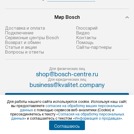
и эффективную 
В оговоренный день служба
техники, предо
Мир Bosch
доставки доставит упакованный
ошибки и прежд
прибор до двери или прихожей.
Доставка и оплата
Глоссарий
Если необходимо переместить
Готовые коммун
Подключение
Видео
Сервисные центры Bosch
Контакты
прибор до места установки,
предполагают, в
Возврат и обмен
Помощь
пожалуйста, предварительно
от категории, на
Статьи и акции
Сайты-партнеры
Вопросы и ответы
уточните это с менеджером.
установленной р
За данную услугу взимается
к воде, крана и 
дополнительная плата. Важно
слива. Стандарт
Для физических лиц
shop@bosch-centre.ru
учитывать, что если размеры
включает в себя:
Для юридических лиц
прибора не позволяют ему пройти
транспортировоч
business@kvalitet.company
через дверной проем, сотрудники
разблокировку п
транспортной службы не могут
соединение отде
НАПИСАТЬ РУКОВОДСТВУ
Для работы нашего сайта используются cookie. Используя наш сайт,
демонтировать дверцы, ручки или
монтаж техники 
вы предоставляете
согласие на обработку ваших персональных
данных
с помощью сервисов веб-аналитики (Cookie) и
другие выступающие элементы, так
на место с пров
Политика конфиденциальности
присоединяетесь к тексту «
Согласия на обработку персональных
данных
» и соглашаетесь с текстом «
Информация о продавцах
».
как это может привести к отказу
подключение к 
Условия продажи
в гарантийном ремонте в будущем.
Карта сайта
коммуникациям, 
Соглашаюсь
© 2004 – 2026 Бытовая техника Bosch «Kvalitet Trade, LLC»
Перед заказом удостоверьтесь, что
и консультацию 