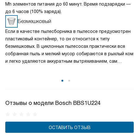
Mh элементов питания до 60 минут. Время подзарядки —
до 6 часов (100% заряда).
Безмешковый
Если в качестве пылесборника в пылесосе предусмотрен
пластиковый контейнер, то он относится к типу
безмешковых. В циклонных пылесосах практически вся
собранная пыль и мелкий мусор собираются в рыхлый ком
и легко удаляются аккуратным вытряхиванием, сам
контейнер можно вымыть. В пылесосах с аквафильтром
все загрязнения сразу после всасывания оказываются
в резервуаре с водой и по завершении уборки попросту
сливаются в канализацию.
Отзывы о модели Bosch BBS1U224
ОСТАВИТЬ ОТЗЫВ