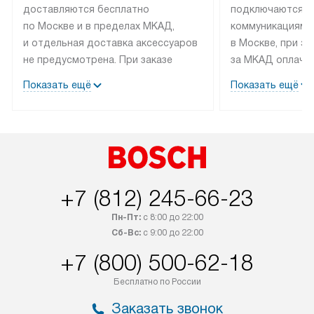
доставляются бесплатно
подключаются к
по Москве и в пределах МКАД,
коммуникациям 
и отдельная доставка аксессуаров
в Москве, при э
не предусмотрена. При заказе
за МКАД оплачив
бытовой техники от Bosch,
Специалисты сер
Показать ещё
Показать ещё
рекомендуем обсудить
партнера заним
с менеджером удобное время
подключением б
доставки и способ оплаты. Товары
Bosch. Установк
со статусом «В наличии» могут
профессиональн
быть отправлены покупателю
осуществляется
в течение трех дней. Если вам
плату, и дополни
+7 (812) 245-66-23
интересен товар «Под заказ»,
по монтажу опла
обсудите возможность его
прайсу. Сервис 
Пн-Пт:
с 8:00 до 22:00
приобретения с менеджером сайта.
гарантию 1 год 
Сб-Вс:
с 9:00 до 22:00
Товары с специальным лейблом
работы и испол
+7 (800) 500-62-18
доставляются бесплатно
материалы. Про
по Москве в пределах МКАД,
установление, п
Бесплатно по России
и отдельная доставка аксессуаров
и регулярное об
Заказать звонок
не предусмотрена.
обеспечивают п