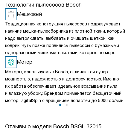
Технологии пылесосов Bosch
Мешковый
Традиционная конструкция пылесосов подразумевает
наличие мешка-пылесборника из плотной ткани, который
надо вытряхивать, выбивать и очищать щеткой, как
коврик. Чуть позже появились пылесосы с бумажными
одноразовыми мешками-пакетами, которые по мере
заполнения не очищаются, а заменяются. Это самая
Мотор
простая, надежная и недорогая конструкция.
Моторы, используемые Bosch, отличаются супер
мощностью, надежностью и долговечностью. Именно
их работа обеспечивает идеальное всасывание пыли
и влажную уборку. Брендом применяется бесщеточный
мотор DigitalSpin с вращением лопастей до 5000 об/мин
и инновационный, значительно экономящий
электроэнергию HiSpin. При высокой мощности оба
двигателя достаточно тихие.
Отзывы о модели Bosch BSGL 32015