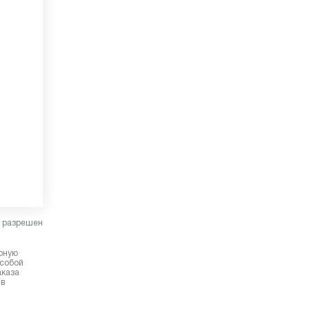
в разрешен
ерную
 собой
аказа
 в