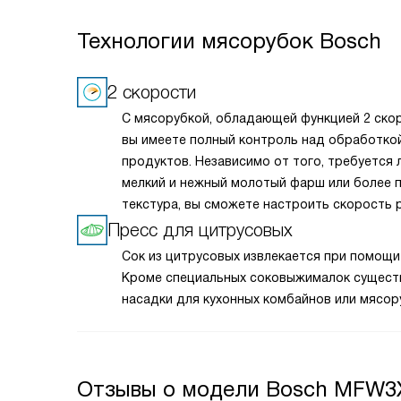
Технологии мясорубок Bosch
2 скорости
С мясорубкой, обладающей функцией 2 скор
вы имеете полный контроль над обработко
продуктов. Независимо от того, требуется 
мелкий и нежный молотый фарш или более 
текстура, вы сможете настроить скорость 
соответствии с вашими кулинарными
Пресс для цитрусовых
предпочтениями. Это свойство придает гиб
Сок из цитрусовых извлекается при помощи
универсальность вашему приготовлению, п
Кроме специальных соковыжималок сущест
легко адаптироваться под разнообразные 
насадки для кухонных комбайнов или мясор
и ингредиенты.
Отзывы о модели Bosch MFW