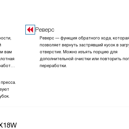
Реверс
ости,
Реверс — функция обратного хода, котора
й
позволяет вернуть застрявший кусок в заг
ли вам
отверстие. Можно изъять порцию для
плотная
дополнительной очистки или повторить по
работы в
переработки.
кость и
 пресса.
озволяя
вуют
рецепты
убок.
3X18W