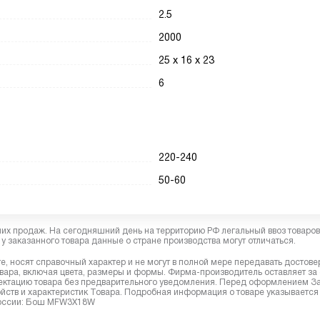
2.5
2000
25 х 16 х 23
6
220-240
50-60
них продаж. На сегодняшний день на территорию РФ легальный ввоз товаро
у заказанного товара данные о стране производства могут отличаться.
, носят справочный характер и не могут в полной мере передавать достов
вара, включая цвета, размеры и формы. Фирма-производитель оставляет за
лектацию товара без предварительного уведомления. Перед оформлением З
йств и характеристик Товара. Подробная информация о товаре указывается
 России: Бош MFW3X18W