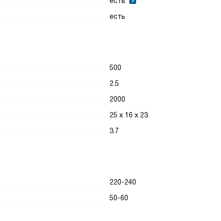
есть
есть
500
2.5
2000
25 х 16 х 23
3.7
220-240
50-60