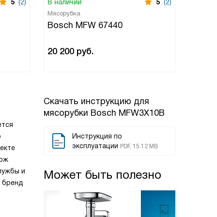
5
(2)
В наличии
5
(2)
В нали
Мясорубка
Мясору
Bosch MFW 67440
Bosc
20 200
руб.
26 30
Скачать инструкцию для
мясорубки
Bosch MFW3X10B
ется
ю
Инструкция по
эксплуатации
PDF, 15.12 MB
екте
Нож
лужбы и
Может быть полезно
я бренд