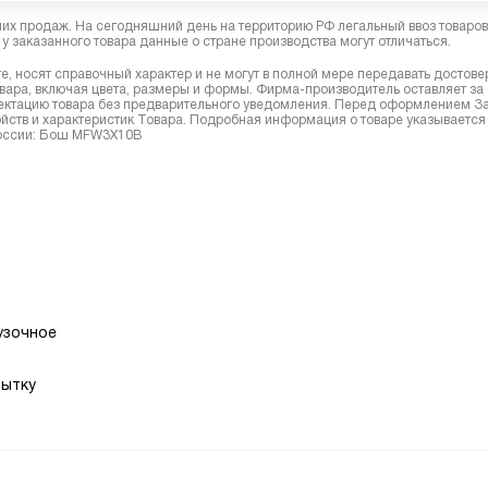
них продаж. На сегодняшний день на территорию РФ легальный ввоз товаро
у заказанного товара данные о стране производства могут отличаться.
, носят справочный характер и не могут в полной мере передавать достов
вара, включая цвета, размеры и формы. Фирма-производитель оставляет за
лектацию товара без предварительного уведомления. Перед оформлением З
йств и характеристик Товара. Подробная информация о товаре указывается
 России: Бош MFW3X10B
узочное
пытку