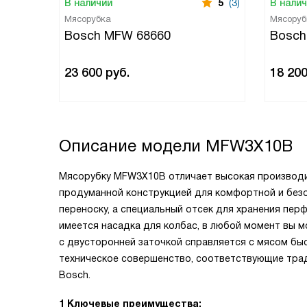
В наличии
5
(3)
В нали
Мясорубка
Мясоруб
Bosch MFW 68660
Bosch
23 600
руб.
18 20
Описание модели
MFW3X10B
Мясорубку MFW3X10B отличает высокая производи
продуманной конструкцией для комфортной и безо
переноску, а специальный отсек для хранения пе
имеется насадка для колбас, в любой момент вы 
с двусторонней заточкой справляется с мясом быс
техническое совершенство, соответствующие тра
Bosch.
1 Ключевые преимущества: