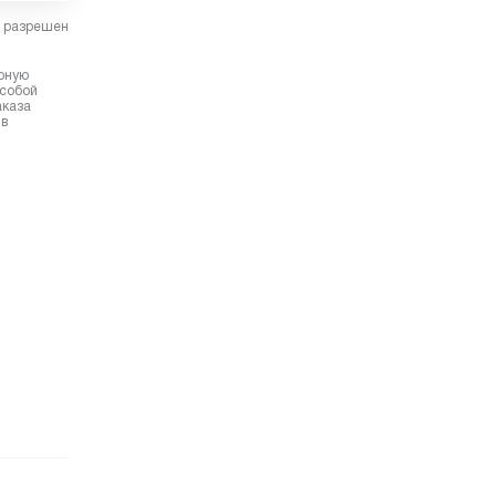
в разрешен
ерную
 собой
аказа
 в