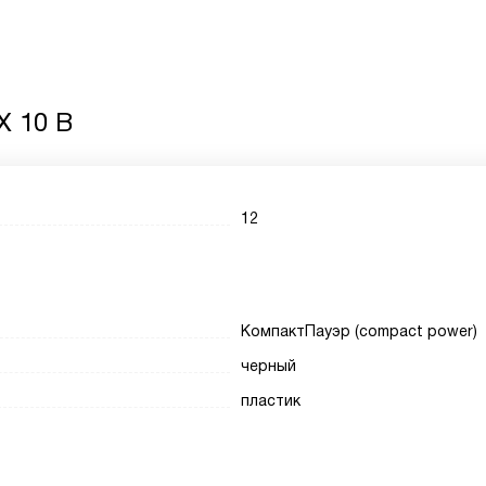
X 10 B
12
КомпактПауэр (compact power)
черный
пластик