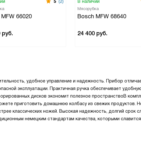
чии
5
(2)
В наличии
ка
Мясорубка
 MFW 66020
Bosch MFW 68640
0
руб.
24 400
руб.
тельность, удобное управление и надежность. Прибор отлича
пасной эксплуатации. Практичная ручка обеспечивает удобну
рфорированных дисков экономит полезное пространствоВ компл
можете приготовить домашнюю колбасу из свежих продуктов. 
трее классических ножей. Высокая надежность, долгий срок с
диционным немецким стандартам качества, которыми славитс