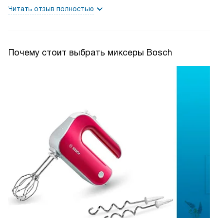
мир кулинарии для меня больше не будет прежним! Он
Читать отзыв полностью
легко справляется с любыми задачами, будь то взбивание
сливок или замешивание теста.
Я вспоминаю, как раньше я тратил много времени и
Почему стоит выбрать миксеры Bosch
усилий, чтобы сделать идеальный бисквит. Теперь все
изменилось! С помощью этого устройства я делаю
идеальный бисквит всего за несколько минут. Импульсный
режим и насадки из нержавеющей стали делают процесс
взбивания быстрым и удобным.
Мне нравится, что у этого аппарата эргономичная форма
корпуса и ручки с мягкими вставками. Это делает его
удобным в использовании, даже если вы проводите на
кухне много времени. Помимо этого, он имеет два крюка
для теста, что очень удобно для приготовления
различных видов выпечки.
Я ещё никогда не был так доволен покупкой. Он