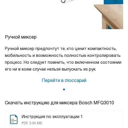
превзошел все мои ожидания! Это устройство не только
облегчает мне жизнь, но и позволяет экспериментировать
с рецептами, добавляя в мою жизнь новые вкусы и
ароматы.
Ручной миксер
Я настоятельно рекомендую эту ручную машину всем, кто
любит готовить и хочет сделать этот процесс проще и
Ручной миксер предпочтут те, кто ценит компактность,
приятнее. Это действительно стоит каждого
мобильность и возможность полностью контролировать
потраченного рубля!
процесс. Но следует помнить, что включенном состоянии
его ни в коем случае нельзя выпускать из рук.
Перейти в глоссарий
Скачать инструкцию для миксера
Bosch MFQ3010
Инструкция по эксплуатации 1
PDF, 3.04 MB