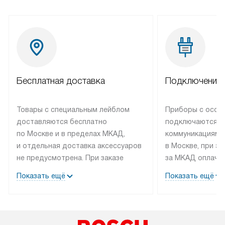
Бесплатная доставка
Подключение 
Товары с специальным лейблом
Приборы с особ
доставляются бесплатно
подключаются к
по Москве и в пределах МКАД,
коммуникациям 
и отдельная доставка аксессуаров
в Москве, при э
не предусмотрена. При заказе
за МКАД оплачив
бытовой техники от Bosch,
Специалисты сер
Показать ещё
Показать ещё
рекомендуем обсудить
партнера заним
с менеджером удобное время
подключением б
доставки и способ оплаты. Товары
Bosch. Установк
со статусом «В наличии» могут
профессиональн