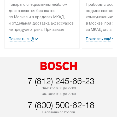
Товары с специальным лейблом
Приборы с особ
доставляются бесплатно
подключаются к
по Москве и в пределах МКАД,
коммуникациям 
и отдельная доставка аксессуаров
в Москве, при э
не предусмотрена. При заказе
за МКАД оплачив
бытовой техники от Bosch,
Специалисты сер
Показать ещё
Показать ещё
рекомендуем обсудить
партнера заним
с менеджером удобное время
подключением б
доставки и способ оплаты. Товары
Bosch. Установк
со статусом «В наличии» могут
профессиональн
быть отправлены покупателю
осуществляется
в течение трех дней. Если вам
плату, и дополни
+7 (812) 245-66-23
интересен товар «Под заказ»,
по монтажу опла
обсудите возможность его
прайсу. Сервис 
Пн-Пт:
с 8:00 до 22:00
приобретения с менеджером сайта.
гарантию 1 год 
Сб-Вс:
с 9:00 до 22:00
Товары с специальным лейблом
работы и испол
+7 (800) 500-62-18
доставляются бесплатно
материалы. Про
по Москве в пределах МКАД,
установление, п
Бесплатно по России