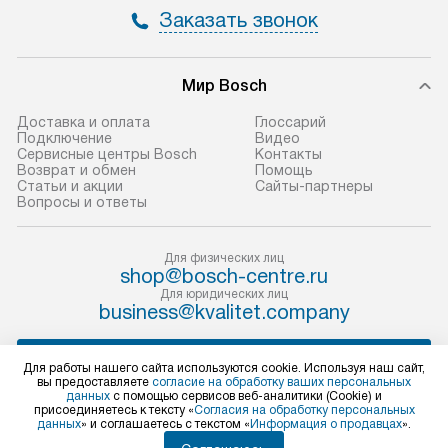
и отдельная доставка аксессуаров
и регулярное об
Заказать звонок
не предусмотрена.
обеспечивают п
и эффективную 
В оговоренный день служба
техники, предо
Мир Bosch
доставки доставит упакованный
ошибки и прежд
прибор до двери или прихожей.
Доставка и оплата
Глоссарий
Если необходимо переместить
Готовые коммун
Подключение
Видео
Сервисные центры Bosch
Контакты
прибор до места установки,
предполагают, в
Возврат и обмен
Помощь
пожалуйста, предварительно
от категории, на
Статьи и акции
Сайты-партнеры
Вопросы и ответы
уточните это с менеджером.
установленной р
За данную услугу взимается
к воде, крана и 
дополнительная плата. Важно
слива. Стандарт
Для физических лиц
shop@bosch-centre.ru
учитывать, что если размеры
включает в себя:
Для юридических лиц
прибора не позволяют ему пройти
транспортировоч
business@kvalitet.company
через дверной проем, сотрудники
разблокировку п
транспортной службы не могут
соединение отде
НАПИСАТЬ РУКОВОДСТВУ
Для работы нашего сайта используются cookie. Используя наш сайт,
демонтировать дверцы, ручки или
монтаж техники 
вы предоставляете
согласие на обработку ваших персональных
данных
с помощью сервисов веб-аналитики (Cookie) и
другие выступающие элементы, так
на место с пров
Политика конфиденциальности
присоединяетесь к тексту «
Согласия на обработку персональных
данных
» и соглашаетесь с текстом «
Информация о продавцах
».
как это может привести к отказу
подключение к 
Условия продажи