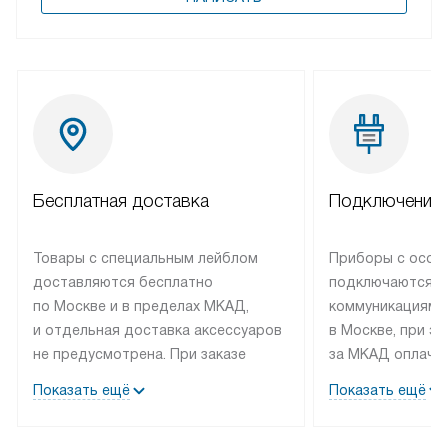
Бесплатная доставка
Подключение 
Товары с специальным лейблом
Приборы с особ
доставляются бесплатно
подключаются к
по Москве и в пределах МКАД,
коммуникациям 
и отдельная доставка аксессуаров
в Москве, при э
не предусмотрена. При заказе
за МКАД оплачив
бытовой техники от Bosch,
Специалисты сер
Показать ещё
Показать ещё
рекомендуем обсудить
партнера заним
с менеджером удобное время
подключением б