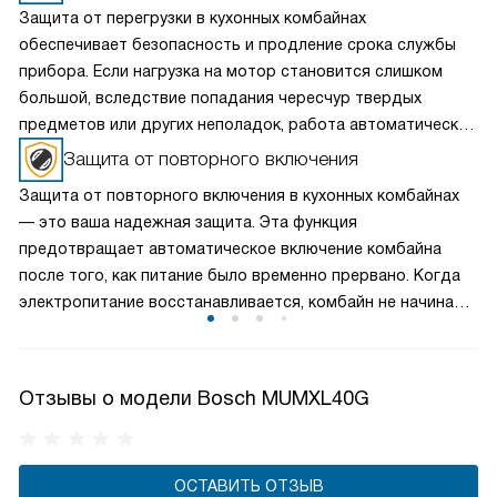
Защита от перегрузки в кухонных комбайнах
обеспечивает безопасность и продление срока службы
прибора. Если нагрузка на мотор становится слишком
большой, вследствие попадания чересчур твердых
предметов или других неполадок, работа автоматически
прекращается. Это позволяет предотвратить
Защита от повторного включения
повреждения мотора и оборудования. Таким образом, вы
Защита от повторного включения в кухонных комбайнах
можете сосредоточиться на приготовлении, доверив
— это ваша надежная защита. Эта функция
заботу о технике ее надежной защите.
предотвращает автоматическое включение комбайна
после того, как питание было временно прервано. Когда
электропитание восстанавливается, комбайн не начинает
работать автоматически, его надо включить заново. Это
защищает вас от возможных неудобств и неожиданных
ситуаций в процессе приготовления.
Отзывы о модели Bosch MUMXL40G
ОСТАВИТЬ ОТЗЫВ