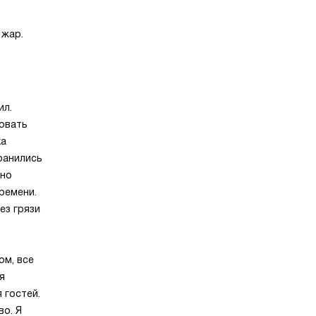
 жар.
ил.
овать
ка
ранились
жно
ремени.
ез грязи
ом, все
я
 гостей.
во. Я