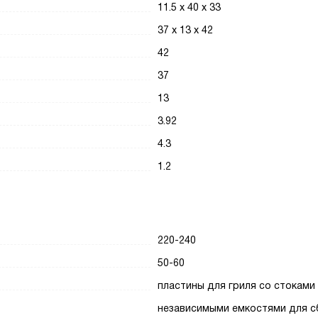
11.5 х 40 х 33
37 х 13 х 42
42
37
13
3.92
4.3
1.2
220-240
50-60
пластины для гриля со стоками
независимыми емкостями для с