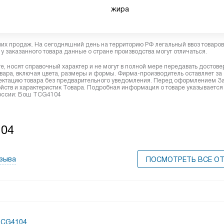
жира
них продаж. На сегодняшний день на территорию РФ легальный ввоз товаро
у заказанного товара данные о стране производства могут отличаться.
, носят справочный характер и не могут в полной мере передавать достов
вара, включая цвета, размеры и формы. Фирма-производитель оставляет за
лектацию товара без предварительного уведомления. Перед оформлением З
йств и характеристик Товара. Подробная информация о товаре указывается
 России: Бош TCG4104
104
тзыва
ПОСМОТРЕТЬ ВСЕ О
TCG4104