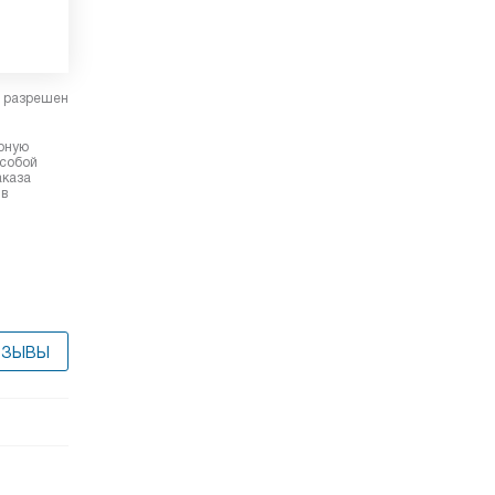
в разрешен
ерную
 собой
аказа
 в
ТЗЫВЫ