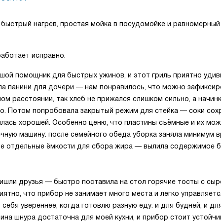
 быстрый нагрев, простая мойка в посудомойке и равномерный
работает исправно.
шой помощник для быстрых ужинов, и этот гриль приятно удив
ла панини для дочери — нам понравилось, что можно зафиксир
ом расстоянии, так хлеб не прижался слишком сильно, а начин
о. Потом попробовала закрытый режим для стейка — соки сох
илась хорошей. Особенно ценю, что пластины съёмные и их мо
чную машину: после семейного обеда уборка заняла минимум в
ве отдельные ёмкости для сбора жира — вылила содержимое б
ишли друзья — быстро поставила на стол горячие тосты с сыр
риятно, что прибор не занимает много места и легко управляетс
себя увереннее, когда готовлю разную еду: и для будней, и для
ина шнура достаточна для моей кухни, и прибор стоит устойчи