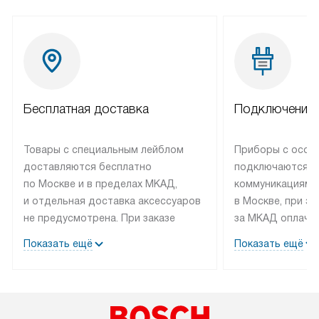
Бесплатная доставка
Подключение 
Товары с специальным лейблом
Приборы с особ
доставляются бесплатно
подключаются к
по Москве и в пределах МКАД,
коммуникациям 
и отдельная доставка аксессуаров
в Москве, при э
не предусмотрена. При заказе
за МКАД оплачив
бытовой техники от Bosch,
Специалисты сер
Показать ещё
Показать ещё
рекомендуем обсудить
партнера заним
с менеджером удобное время
подключением б
доставки и способ оплаты. Товары
Bosch. Установк
со статусом «В наличии» могут
профессиональн