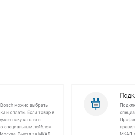
Подк
и Bosch можно выбрать
Подклю
и и оплаты. Если товар в
специа
ружен покупателю в
Профес
 со специальным лейблом
правил
 Москве. Выезд за МКАД
МКАД в