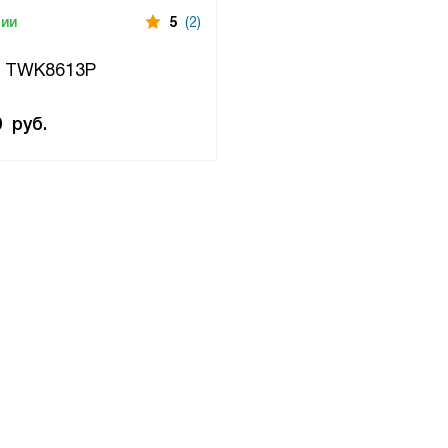
чии
5
(2)
h TWK8613P
0
руб.