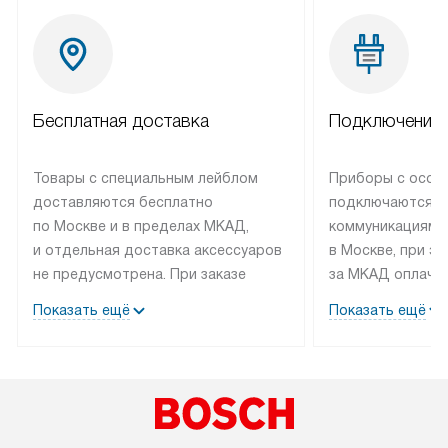
Бесплатная доставка
Подключение 
Товары с специальным лейблом
Приборы с особ
доставляются бесплатно
подключаются к
по Москве и в пределах МКАД,
коммуникациям 
и отдельная доставка аксессуаров
в Москве, при э
не предусмотрена. При заказе
за МКАД оплачив
бытовой техники от Bosch,
Специалисты сер
Показать ещё
Показать ещё
рекомендуем обсудить
партнера заним
с менеджером удобное время
подключением б
доставки и способ оплаты. Товары
Bosch. Установк
со статусом «В наличии» могут
профессиональн
быть отправлены покупателю
осуществляется
в течение трех дней. Если вам
плату, и дополни