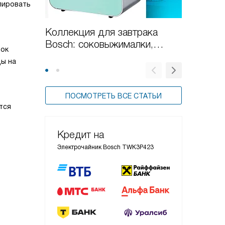
лировать
Коллекция для завтрака
Обзор 
Bosch: соковыжималки,
8611
рок
чайники и тостеры
ды на
ПОСМОТРЕТЬ ВСЕ СТАТЬИ
тся
Кредит на
Электрочайник Bosch TWK3P423