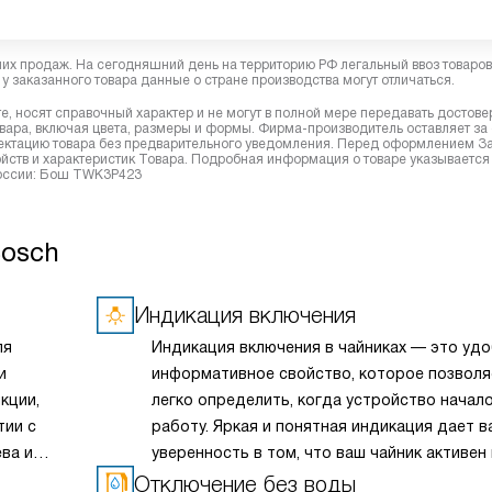
них продаж. На сегодняшний день на территорию РФ легальный ввоз товаро
у заказанного товара данные о стране производства могут отличаться.
, носят справочный характер и не могут в полной мере передавать достов
вара, включая цвета, размеры и формы. Фирма-производитель оставляет за
лектацию товара без предварительного уведомления. Перед оформлением З
йств и характеристик Товара. Подробная информация о товаре указывается
 России: Бош TWK3P423
Bosch
Индикация включения
ля
Индикация включения в чайниках — это удо
и
информативное свойство, которое позволя
кции,
легко определить, когда устройство начал
тии с
работу. Яркая и понятная индикация дает в
ва и
уверенность в том, что ваш чайник активен 
действию. Это практичное решение, котор
Отключение без воды