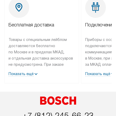
Бесплатная доставка
Подключение 
Товары с специальным лейблом
Приборы с особ
доставляются бесплатно
подключаются к
по Москве и в пределах МКАД,
коммуникациям 
и отдельная доставка аксессуаров
в Москве, при э
не предусмотрена. При заказе
за МКАД оплачив
бытовой техники от Bosch,
Специалисты сер
Показать ещё
Показать ещё
рекомендуем обсудить
партнера заним
с менеджером удобное время
подключением б
доставки и способ оплаты. Товары
Bosch. Установк
со статусом «В наличии» могут
профессиональн
быть отправлены покупателю
осуществляется
в течение трех дней. Если вам
плату, и дополни
+7 (812) 245-66-23
интересен товар «Под заказ»,
по монтажу опла