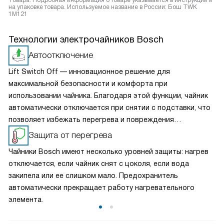
Товара. Подробная информация о товаре указывается в инструкции и
на упаковке товара. Используемое название в России: Бош TWK
1M121
Технологии электрочайников Bosch
Автоотключение
Lift Switch Off — инновационное решение для
максимальной безопасности и комфорта при
использовании чайника. Благодаря этой функции, чайник
автоматически отключается при снятии с подставки, что
позволяет избежать перегрева и повреждения
устройства, а также снижает энергопотребление и
Защита от перегрева
минимизирует вероятность поражения электрическим
Чайники Bosch имеют несколько уровней защиты: нагрев
током. С этой опцией вы всегда можете быть уверены в
отключается, если чайник снят с цоколя, если вода
безопасности.
закипела или ее слишком мало. Предохранитель
автоматически прекращает работу нагревательного
элемента.