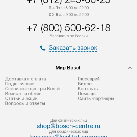
обсудите возможность его
прайсу. Сервис 
Пн-Пт:
с 8:00 до 22:00
приобретения с менеджером сайта.
гарантию 1 год 
Сб-Вс:
с 9:00 до 22:00
Товары с специальным лейблом
работы и испол
+7 (800) 500-62-18
доставляются бесплатно
материалы. Про
по Москве в пределах МКАД,
установление, п
Бесплатно по России
и отдельная доставка аксессуаров
и регулярное об
Заказать звонок
не предусмотрена.
обеспечивают п
и эффективную 
В оговоренный день служба
техники, предо
Мир Bosch
доставки доставит упакованный
ошибки и прежд
прибор до двери или прихожей.
Доставка и оплата
Глоссарий
Если необходимо переместить
Готовые коммун
Подключение
Видео
Сервисные центры Bosch
Контакты
прибор до места установки,
предполагают, в
Возврат и обмен
Помощь
пожалуйста, предварительно
от категории, на
Статьи и акции
Сайты-партнеры
Вопросы и ответы
уточните это с менеджером.
установленной р
За данную услугу взимается
к воде, крана и 
дополнительная плата. Важно
слива. Стандарт
Для физических лиц
shop@bosch-centre.ru
учитывать, что если размеры
включает в себя:
Для юридических лиц
прибора не позволяют ему пройти
транспортировоч