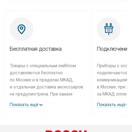
Бесплатная доставка
Подключение 
Товары с специальным лейблом
Приборы с особ
доставляются бесплатно
подключаются к
по Москве и в пределах МКАД,
коммуникациям 
и отдельная доставка аксессуаров
в Москве, при э
не предусмотрена. При заказе
за МКАД оплачив
бытовой техники от Bosch,
Специалисты сер
Показать ещё
Показать ещё
рекомендуем обсудить
партнера заним
с менеджером удобное время
подключением б
доставки и способ оплаты. Товары
Bosch. Установк
со статусом «В наличии» могут
профессиональн