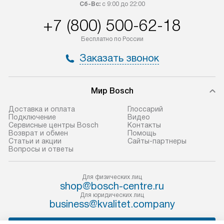
приобретения с менеджером сайта.
гарантию 1 год 
Сб-Вс:
с 9:00 до 22:00
Товары с специальным лейблом
работы и испол
+7 (800) 500-62-18
доставляются бесплатно
материалы. Про
по Москве в пределах МКАД,
установление, п
Бесплатно по России
и отдельная доставка аксессуаров
и регулярное об
Заказать звонок
не предусмотрена.
обеспечивают п
и эффективную 
В оговоренный день служба
техники, предо
Мир Bosch
доставки доставит упакованный
ошибки и прежд
прибор до двери или прихожей.
Доставка и оплата
Глоссарий
Если необходимо переместить
Готовые коммун
Подключение
Видео
Сервисные центры Bosch
Контакты
прибор до места установки,
предполагают, в
Возврат и обмен
Помощь
пожалуйста, предварительно
от категории, на
Статьи и акции
Сайты-партнеры
Вопросы и ответы
уточните это с менеджером.
установленной р
За данную услугу взимается
к воде, крана и 
дополнительная плата. Важно
слива. Стандарт
Для физических лиц
shop@bosch-centre.ru
учитывать, что если размеры
включает в себя:
Для юридических лиц
прибора не позволяют ему пройти
транспортировоч
business@kvalitet.company
через дверной проем, сотрудники
разблокировку п