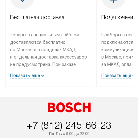
Бесплатная доставка
Подключение 
Товары с специальным лейблом
Приборы с особ
доставляются бесплатно
подключаются к
по Москве и в пределах МКАД,
коммуникациям 
и отдельная доставка аксессуаров
в Москве, при э
не предусмотрена. При заказе
за МКАД оплачив
бытовой техники от Bosch,
Специалисты сер
Показать ещё
Показать ещё
рекомендуем обсудить
партнера заним
с менеджером удобное время
подключением б
доставки и способ оплаты. Товары
Bosch. Установк
со статусом «В наличии» могут
профессиональн
быть отправлены покупателю
осуществляется
в течение трех дней. Если вам
плату, и дополни
+7 (812) 245-66-23
интересен товар «Под заказ»,
по монтажу опла
обсудите возможность его
прайсу. Сервис 
Пн-Пт:
с 8:00 до 22:00